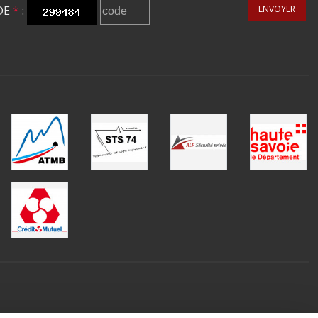
DE
*
:
ENVOYER