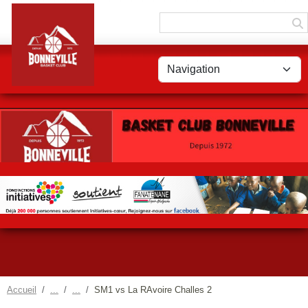
Panneau de gestion des cookies
Accueil
SM1 vs La RAvoire Challes 2