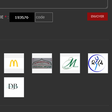
DE
*
:
ENVOYER