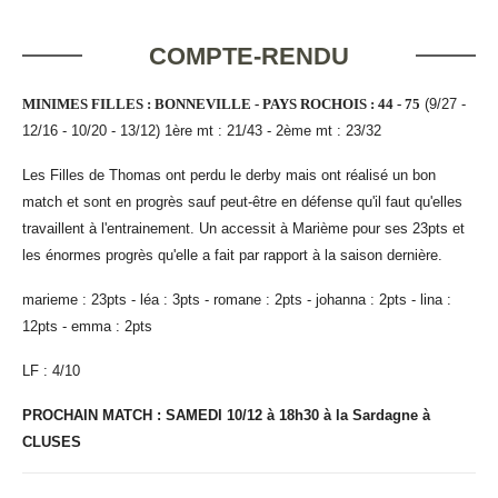
COMPTE-RENDU
MINIMES FILLES : BONNEVILLE - PAYS ROCHOIS : 44 - 75
(9/27 -
12/16 - 10/20 - 13/12) 1ère mt : 21/43 - 2ème mt : 23/32
Les Filles de Thomas ont perdu le derby mais ont réalisé un bon
match et sont en progrès sauf peut-être en défense qu'il faut qu'elles
travaillent à l'entrainement. Un accessit à Marième pour ses 23pts et
les énormes progrès qu'elle a fait par rapport à la saison dernière.
marieme : 23pts - léa : 3pts - romane : 2pts - johanna : 2pts - lina :
12pts - emma : 2pts
LF : 4/10
PROCHAIN MATCH : SAMEDI 10/12 à 18h30 à la Sardagne à
CLUSES