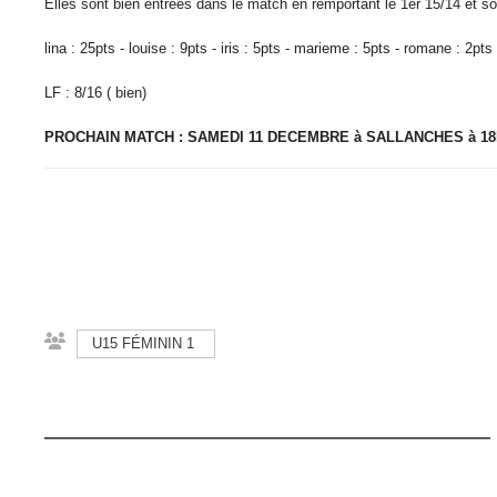
Elles sont bien entrées dans le match en remportant le 1er 15/14 et son
lina : 25pts - louise : 9pts - iris : 5pts - marieme : 5pts - romane : 2pts 
LF : 8/16 ( bien)
PROCHAIN MATCH : SAMEDI 11 DECEMBRE à SALLANCHES à 18
U15 FÉMININ 1