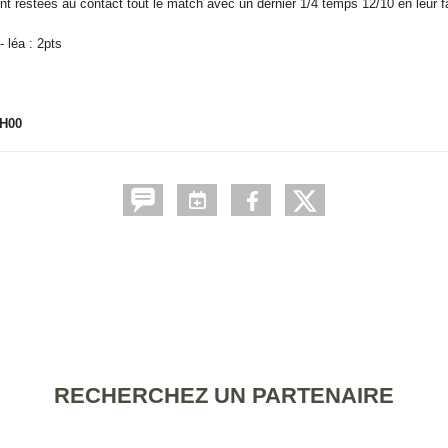
t restées au contact tout le match avec un dernier 1/4 temps 12/10 en leur fav
- léa : 2pts
H00
RECHERCHEZ UN PARTENAIRE