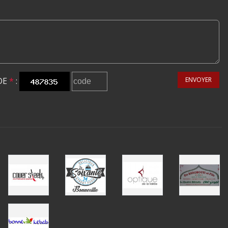
DE
*
:
ENVOYER