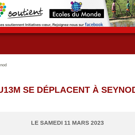
ynod
U13M SE DÉPLACENT À SEYNO
LE
SAMEDI
11
MARS
2023