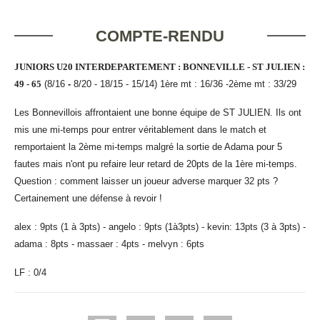
COMPTE-RENDU
JUNIORS U20 INTERDEPARTEMENT : BONNEVILLE - ST JULIEN :
49 - 65
(8/16
-
8/20 - 18/15 - 15/14) 1ère mt : 16/36 -2ème mt : 33/29
Les Bonnevillois affrontaient une bonne équipe de ST JULIEN. Ils ont
mis une mi-temps pour entrer véritablement dans le match et
remportaient la 2ème mi-temps malgré la sortie de Adama pour 5
fautes
mais n'ont pu refaire leur retard de 20pts de la 1ère mi-temps.
Question : comment laisser un joueur adverse marquer 32 pts ?
Certainement une défense à revoir !
alex : 9pts (1 à 3pts) - angelo : 9pts (1à3pts) - kevin: 13pts (3 à 3pts) -
adama : 8pts - massaer : 4pts - melvyn : 6pts
LF : 0/4