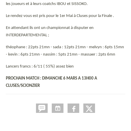
les joueurs et à leurs coatchs IBOU et SISSOKO.
Le rendez vous est pris pour le 1er Mai à Cluses pour la Finale .
En attendant ils ont un championnat à disputer en
INTERDEPARTEMENTAL ;
théophane : 22pts 21mn - sada : 12pts 21mn - melvyn : 6pts 15mn
- kevin : 6pts 21mn - nassim : 5pts 21mn - massaer : 2pts 6mn
Lancers francs : 6/11 ( 55%) assez bien
PROCHAIN MATCH : DIMANCHE 6 MARS A 13H00 A
CLUSES/SCIONZIER