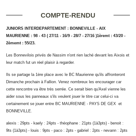
COMPTE-RENDU
JUNIORS INTERDEPARTEMENT : BONNEVILLE - AIX
MAURIENNE : 98 - 43
( 27/11 - 16/9 - 28/7 - 27/16 )1èremt : 43/20 -
2èmemt : 55/23.
Les Bonnevilois privés de Nassim n'ont rien laché devant les Aixois et
leur match fut un réel plaisir à regarder.
Ils se partage la 1ère place avec le BC Maurienne qu'ils affronteront
Dimanche prochain à Fallion. Venez nombreux les encourager car
cette rencontre va être très serrée. Ce serait bien qu'Axel vienne les
aider sous les panneaux s'ils veulent jouer le titre car celui-ci va
certainement se jouer entre BC MAURIENNE - PAYS DE GEX et
BONNEVILLE.
alexis : 29pts - kaely : 24pts - théophane : 21pts (1à3pts) - benoit :
9ts (1à3pts) - louis : 9pts - paco : 2pts - gabriel : 2pts - nevann : 2pts