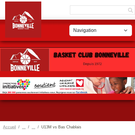
Panneau de gestion des cookies
Accueil
U13M vs Bas Chablais