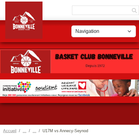
Panneau de gestion des cookies
Accueil
U17M vs Annecy-Seynod