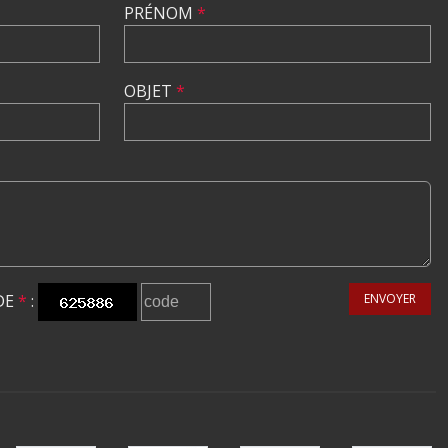
PRÉNOM
*
OBJET
*
DE
*
:
ENVOYER