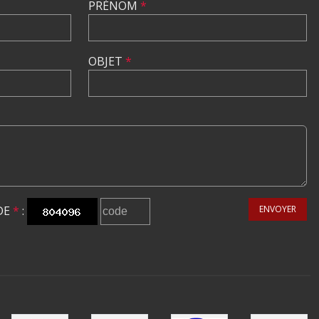
PRÉNOM
*
OBJET
*
DE
*
:
ENVOYER