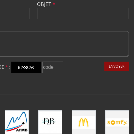
OBJET
*
DE
*
:
ENVOYER